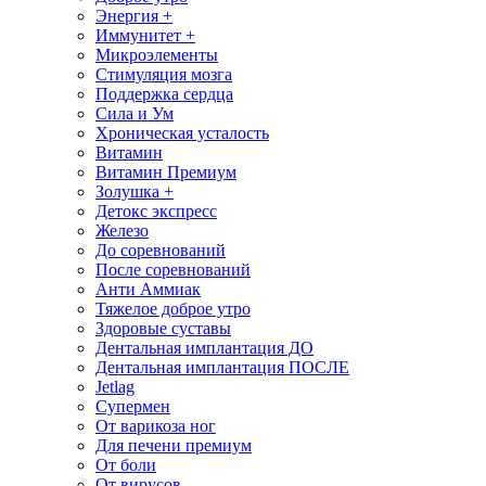
Энергия +
Иммунитет +
Микроэлементы
Стимуляция мозга
Поддержка сердца
Сила и Ум
Хроническая усталость
Витамин
Витамин Премиум
Золушка +
Детокс экспресс
Железо
До соревнований
После соревнований
Анти Аммиак
Тяжелое доброе утро
Здоровые суставы
Дентальная имплантация ДО
Дентальная имплантация ПОСЛЕ
Jetlag
Супермен
От варикоза ног
Для печени премиум
От боли
От вирусов