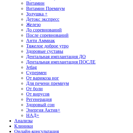
Витамин
Витамин Премиум
Золушка +
Детокс экспресс
Железо
До соревнований
После соревнований
Анти Аммиак
Тяжелое доброе утро
Здоровые суставы
Дентальная имплантация ДО
Дентальная имплантация ПОСЛЕ
Jetlag
Супермен
От варикоза ног
Для печени премиум
От боли
От вирусов
Регенерация
Здоровый сон
Энергия Актив+
НАД+
Анализы
Клиники
Онлайн-консультация