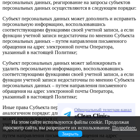
персональных данных, реагирование на запросы субъектов
персональных данных осуществляются в следующем порядке:
Субъект персональных данных может дополнить и исправить
персональную информацию, воспользовавшись
соответствующими функциями своей учетной записи, а если
функции учетной записи недостаточны по мнению Субъекта
персональных данных – путем направления письменного
обращения на адрес электронной почты Оператора,
указанный в настоящей Политике;
Субъект персональных данных может заблокировать и
удалить персональную информацию, воспользовавшись
соответствующими функциями своей учетной записи, а если
функции учетной записи недостаточны по мнению Субъекта
персональных данных – путем направления письменного
обращения на адрес электронной почты Оператора,
указанный в настоящей Политике;
Иные права Субъекта персональных данных реализуются в
Официальный телеграм-канал
аналогичном порядке: для реализации права Пользователь
«Clean Clinic»
может воспользоваться соответствующими функциями своей
На этом сайте используются файлы cookie. Продолжая
учетной записи, а если функции учетной записи
просмотр сайта, вы разрешаете их использование.
Подробнее.
недостаточны по мнению Субъекта персональных данных –
Закрыть
путем направления письменного обращения на адрес